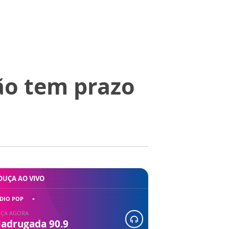
ão tem prazo
OUÇA AO VIVO
DIO POP
ÇA AGORA
adrugada 90.9