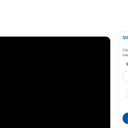
QU
Cad
me
S