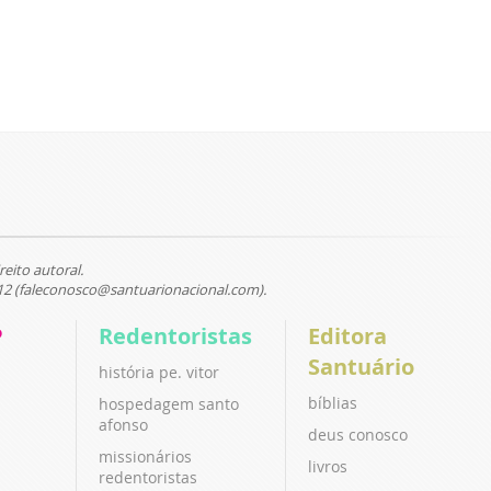
reito autoral.
12 (faleconosco@santuarionacional.com).
P
Redentoristas
Editora
Santuário
história pe. vitor
bíblias
hospedagem santo
afonso
deus conosco
missionários
livros
redentoristas