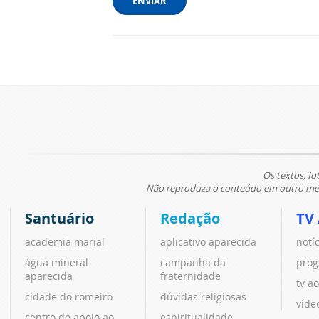
ENVIAR
Os textos, fo
Não reproduza o conteúdo em outro meio
Santuário
Redação
TV
academia marial
aplicativo aparecida
notí
água mineral
campanha da
prog
aparecida
fraternidade
tv ao
cidade do romeiro
dúvidas religiosas
víde
centro de apoio ao
espiritualidade