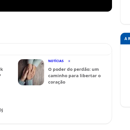
A 
NOTÍCIAS
rk
O poder do perdão: um
?
caminho para libertar o
coração
Dj