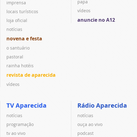
papa
imprensa
vídeos
locais turísticos
anuncie no A12
loja oficial
notícias
novena e festa
o santuário
pastoral
rainha hotéis
revista de aparecida
vídeos
TV Aparecida
Rádio Aparecida
notícias
notícias
programação
ouça ao vivo
tv ao vivo
podcast