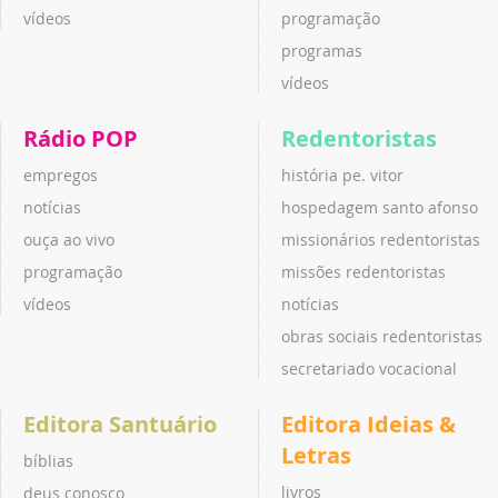
vídeos
programação
programas
vídeos
Rádio POP
Redentoristas
empregos
história pe. vitor
notícias
hospedagem santo afonso
ouça ao vivo
missionários redentoristas
programação
missões redentoristas
vídeos
notícias
obras sociais redentoristas
secretariado vocacional
Editora Santuário
Editora Ideias &
Letras
bíblias
livros
deus conosco