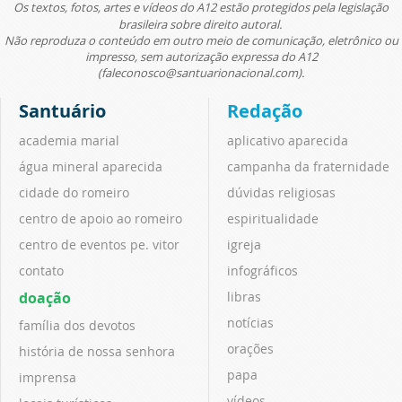
Os textos, fotos, artes e vídeos do A12 estão protegidos pela legislação
brasileira sobre direito autoral.
Não reproduza o conteúdo em outro meio de comunicação, eletrônico ou
impresso, sem autorização expressa do A12
(faleconosco@santuarionacional.com).
Santuário
Redação
academia marial
aplicativo aparecida
água mineral aparecida
campanha da fraternidade
cidade do romeiro
dúvidas religiosas
centro de apoio ao romeiro
espiritualidade
centro de eventos pe. vitor
igreja
contato
infográficos
doação
libras
notícias
família dos devotos
orações
história de nossa senhora
papa
imprensa
vídeos