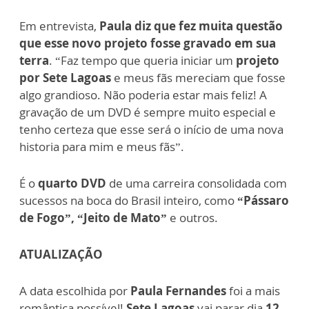
Em entrevista,
Paula diz que fez muita questão
que esse novo projeto fosse gravado em sua
terra
. “Faz tempo que queria iniciar um
projeto
por Sete Lagoas
e meus fãs mereciam que fosse
algo grandioso. Não poderia estar mais feliz! A
gravação de um DVD é sempre muito especial e
tenho certeza que esse será o início de uma nova
historia para mim e meus fãs”.
É o
quarto DVD
de uma carreira consolidada com
sucessos na boca do Brasil inteiro, como
“Pássaro
de Fogo”, “Jeito de Mato”
e outros.
ATUALIZAÇÃO
A data escolhida por
Paula Fernandes
foi a mais
romântica possível!
Sete Lagoas
vai parar dia
12