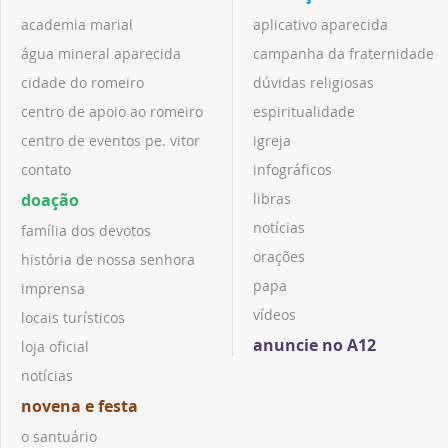
academia marial
aplicativo aparecida
água mineral aparecida
campanha da fraternidade
cidade do romeiro
dúvidas religiosas
centro de apoio ao romeiro
espiritualidade
centro de eventos pe. vitor
igreja
contato
infográficos
doação
libras
notícias
família dos devotos
orações
história de nossa senhora
papa
imprensa
vídeos
locais turísticos
anuncie no A12
loja oficial
notícias
novena e festa
o santuário