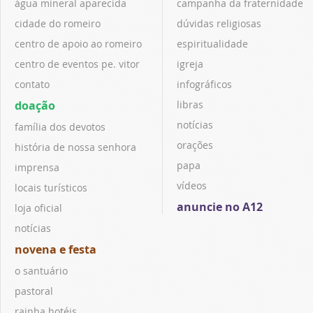
água mineral aparecida
campanha da fraternidade
cidade do romeiro
dúvidas religiosas
centro de apoio ao romeiro
espiritualidade
centro de eventos pe. vitor
igreja
contato
infográficos
doação
libras
notícias
família dos devotos
orações
história de nossa senhora
papa
imprensa
vídeos
locais turísticos
anuncie no A12
loja oficial
notícias
novena e festa
o santuário
pastoral
rainha hotéis