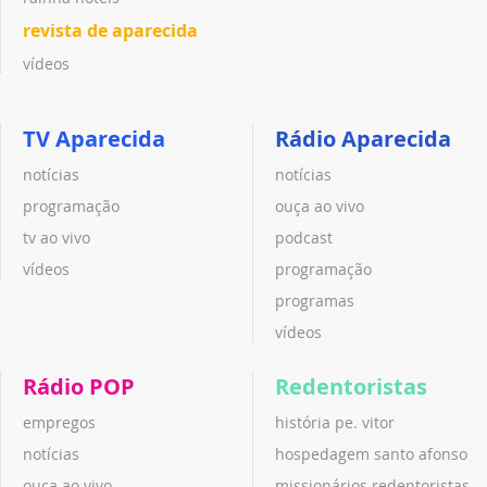
revista de aparecida
vídeos
TV Aparecida
Rádio Aparecida
notícias
notícias
programação
ouça ao vivo
tv ao vivo
podcast
vídeos
programação
programas
vídeos
Rádio POP
Redentoristas
empregos
história pe. vitor
notícias
hospedagem santo afonso
ouça ao vivo
missionários redentoristas