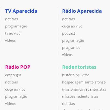
TV Aparecida
Rádio Aparecida
notícias
notícias
programação
ouça ao vivo
tv ao vivo
podcast
vídeos
programação
programas
vídeos
Rádio POP
Redentoristas
empregos
história pe. vitor
notícias
hospedagem santo afonso
ouça ao vivo
missionários redentoristas
programação
missões redentoristas
vídeos
notícias