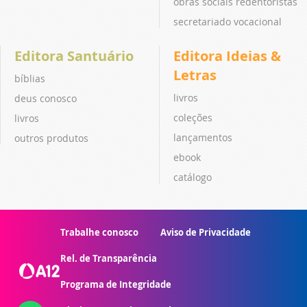
obras sociais redentoristas
secretariado vocacional
Editora Santuário
Editora Ideias &
Letras
bíblias
livros
deus conosco
coleções
livros
lançamentos
outros produtos
ebook
catálogo
Trabalhe conosco
Aviso de Privacidade
Rel. de Transparência
Programa de Integridade