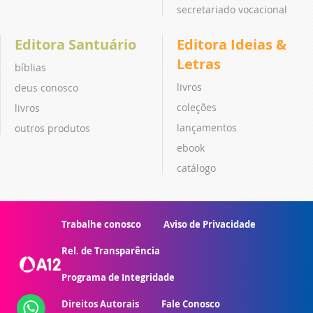
secretariado vocacional
Editora Santuário
Editora Ideias &
Letras
bíblias
livros
deus conosco
coleções
livros
lançamentos
outros produtos
ebook
catálogo
Trabalhe conosco
Aviso de Privacidade
Rel. de Transparência
Programa de Integridade
Direitos Autorais
Fale Conosco