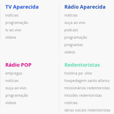
TV Aparecida
Rádio Aparecida
notícias
notícias
programação
ouça ao vivo
tv ao vivo
podcast
vídeos
programação
programas
vídeos
Rádio POP
Redentoristas
empregos
história pe. vitor
notícias
hospedagem santo afonso
ouça ao vivo
missionários redentoristas
programação
missões redentoristas
vídeos
notícias
obras sociais redentoristas