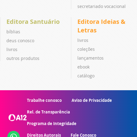
secretariado vocacional
Editora Santuário
Editora Ideias &
Letras
bíblias
livros
deus conosco
coleções
livros
lançamentos
outros produtos
ebook
catálogo
Trabalhe conosco
Aviso de Privacidade
Rel. de Transparência
Programa de Integridade
Direitos Autorais
Fale Conosco