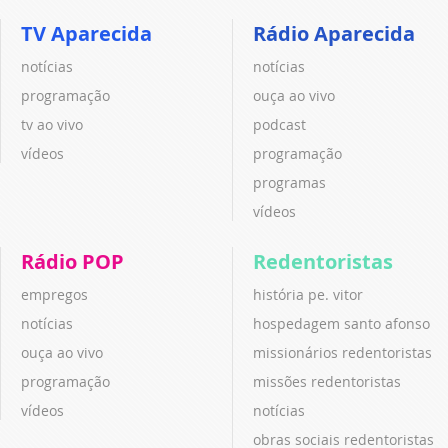
TV Aparecida
Rádio Aparecida
notícias
notícias
programação
ouça ao vivo
tv ao vivo
podcast
vídeos
programação
programas
vídeos
Rádio POP
Redentoristas
empregos
história pe. vitor
notícias
hospedagem santo afonso
ouça ao vivo
missionários redentoristas
programação
missões redentoristas
vídeos
notícias
obras sociais redentoristas