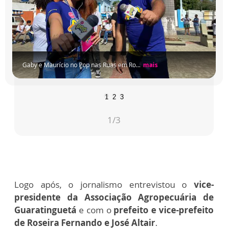
Gaby e Maurício no Pop nas Ruas em Ro...
mais
1
2
3
1
/3
Logo após, o jornalismo entrevistou o
vice-
presidente da Associação Agropecuária de
Guaratinguetá
e com o
prefeito e vice-prefeito
de Roseira Fernando e José Altair
.