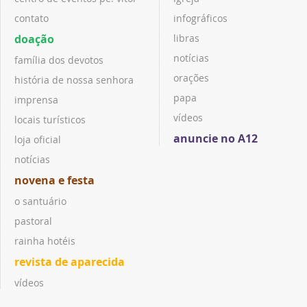
contato
infográficos
doação
libras
notícias
família dos devotos
orações
história de nossa senhora
papa
imprensa
vídeos
locais turísticos
anuncie no A12
loja oficial
notícias
novena e festa
o santuário
pastoral
rainha hotéis
revista de aparecida
vídeos