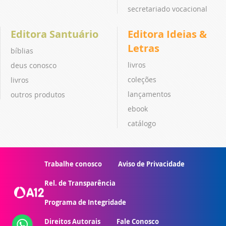
secretariado vocacional
Editora Santuário
Editora Ideias &
Letras
bíblias
livros
deus conosco
coleções
livros
lançamentos
outros produtos
ebook
catálogo
Trabalhe conosco
Aviso de Privacidade
Rel. de Transparência
Programa de Integridade
Direitos Autorais
Fale Conosco