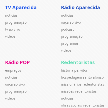
TV Aparecida
Rádio Aparecida
notícias
notícias
programação
ouça ao vivo
tv ao vivo
podcast
vídeos
programação
programas
vídeos
Rádio POP
Redentoristas
empregos
história pe. vitor
notícias
hospedagem santo afonso
ouça ao vivo
missionários redentoristas
programação
missões redentoristas
vídeos
notícias
obras sociais redentoristas