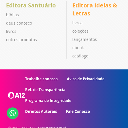
Editora Santuário
Editora Ideias &
Letras
bíblias
livros
deus conosco
coleções
livros
lançamentos
outros produtos
ebook
catálogo
Trabalhe conosco
Aviso de Privacidade
Rel. de Transparência
Programa de Integridade
Direitos Autorais
Fale Conosco
© 2007 - 2026. A12 - Conectados pela fé.