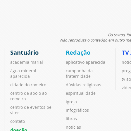
Os textos, fo
Não reproduza o conteúdo em outro meio
Santuário
Redação
TV
academia marial
aplicativo aparecida
notí
água mineral
campanha da
prog
aparecida
fraternidade
tv ao
cidade do romeiro
dúvidas religiosas
víde
centro de apoio ao
espiritualidade
romeiro
igreja
centro de eventos pe.
infográficos
vitor
libras
contato
notícias
doação