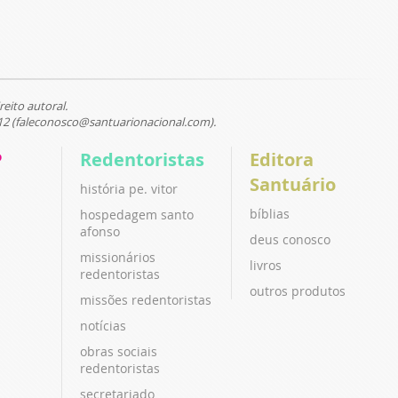
reito autoral.
12 (faleconosco@santuarionacional.com).
P
Redentoristas
Editora
Santuário
história pe. vitor
bíblias
hospedagem santo
afonso
deus conosco
missionários
livros
redentoristas
outros produtos
missões redentoristas
notícias
obras sociais
redentoristas
secretariado