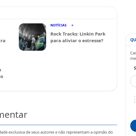
NOTÍCIAS
Rock Tracks: Linkin Park
QU
ira
para aliviar o estresse?
Cad
me
S
m
 o
omentar
dade exclusiva de seus autores e não representam a opinião do