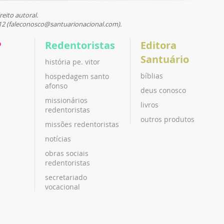
reito autoral.
12 (faleconosco@santuarionacional.com).
P
Redentoristas
Editora
Santuário
história pe. vitor
bíblias
hospedagem santo
afonso
deus conosco
missionários
livros
redentoristas
outros produtos
missões redentoristas
notícias
obras sociais
redentoristas
secretariado
vocacional