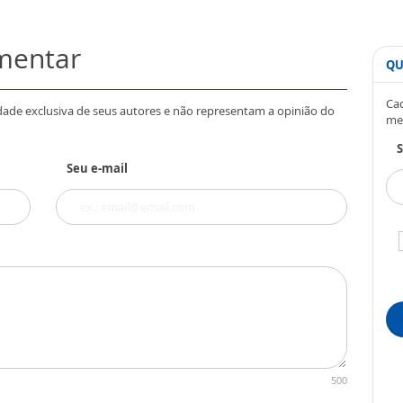
omentar
QU
Cad
dade exclusiva de seus autores e não representam a opinião do
me
S
Seu e-mail
500