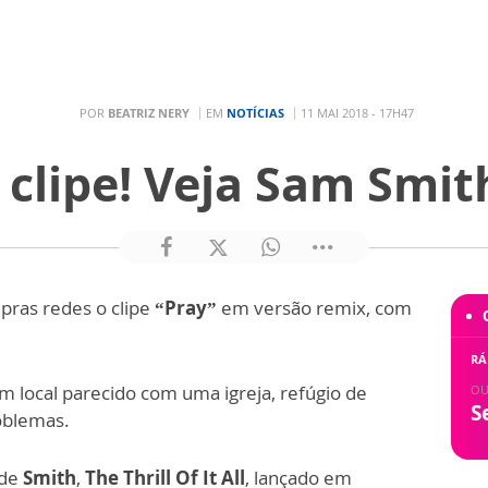
POR
BEATRIZ NERY
EM
NOTÍCIAS
11 MAI 2018 - 17H47
 clipe! Veja Sam Smit
e pras redes o clipe
“Pray”
em versão remix, com
RÁ
um local parecido com uma igreja, refúgio de
OU
S
oblemas.
 de
Smith
,
The Thrill Of It All
, lançado em