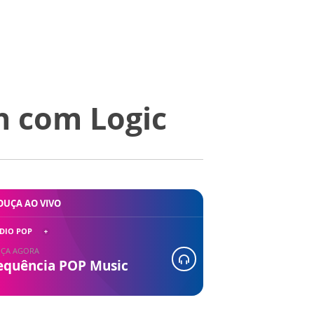
h com Logic
OUÇA AO VIVO
DIO POP
ÇA AGORA
equência POP Music