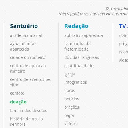
Os textos, fo
Não reproduza o conteúdo em outro meio
Santuário
Redação
TV
academia marial
aplicativo aparecida
notí
água mineral
campanha da
prog
aparecida
fraternidade
tv ao
cidade do romeiro
dúvidas religiosas
víde
centro de apoio ao
espiritualidade
romeiro
igreja
centro de eventos pe.
infográficos
vitor
libras
contato
notícias
doação
orações
família dos devotos
papa
história de nossa
vídeos
senhora