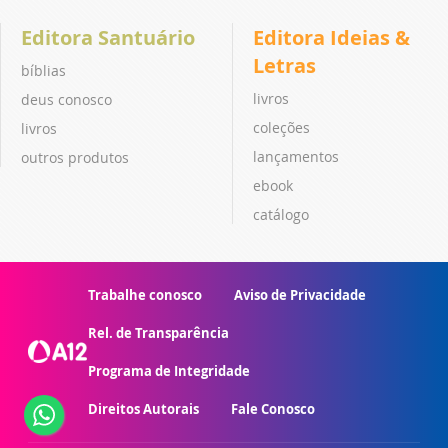
Editora Santuário
Editora Ideias &
Letras
bíblias
livros
deus conosco
coleções
livros
lançamentos
outros produtos
ebook
catálogo
Trabalhe conosco
Aviso de Privacidade
Rel. de Transparência
Programa de Integridade
Direitos Autorais
Fale Conosco