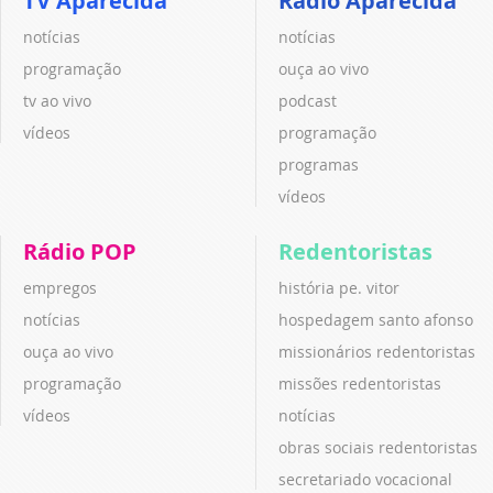
TV Aparecida
Rádio Aparecida
notícias
notícias
programação
ouça ao vivo
tv ao vivo
podcast
vídeos
programação
programas
vídeos
Rádio POP
Redentoristas
empregos
história pe. vitor
notícias
hospedagem santo afonso
ouça ao vivo
missionários redentoristas
programação
missões redentoristas
vídeos
notícias
obras sociais redentoristas
secretariado vocacional