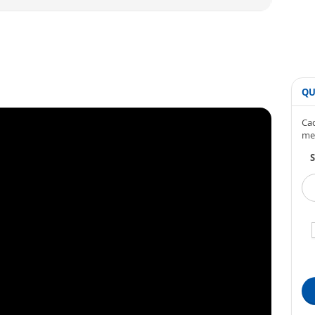
QU
Cad
me
S