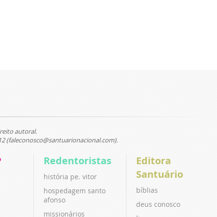
reito autoral.
12 (faleconosco@santuarionacional.com).
P
Redentoristas
Editora
Santuário
história pe. vitor
bíblias
hospedagem santo
afonso
deus conosco
missionários