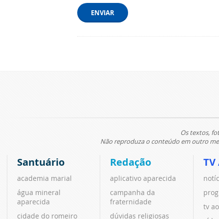
ENVIAR
Os textos, fo
Não reproduza o conteúdo em outro meio
Santuário
Redação
TV
academia marial
aplicativo aparecida
notí
água mineral
campanha da
prog
aparecida
fraternidade
tv ao
cidade do romeiro
dúvidas religiosas