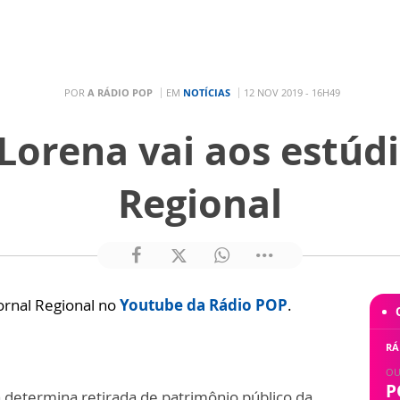
POR
A RÁDIO POP
EM
NOTÍCIAS
12 NOV 2019 - 16H49
 Lorena vai aos estúdi
Regional
ornal Regional no
Youtube da Rádio POP
.
RÁ
OU
P
a determina retirada de patrimônio público da