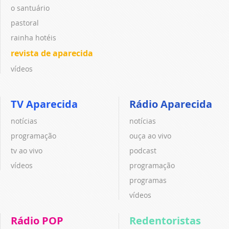
o santuário
pastoral
rainha hotéis
revista de aparecida
vídeos
TV Aparecida
Rádio Aparecida
notícias
notícias
programação
ouça ao vivo
tv ao vivo
podcast
vídeos
programação
programas
vídeos
Rádio POP
Redentoristas