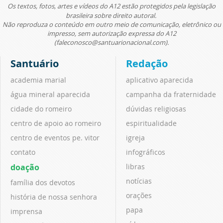
Os textos, fotos, artes e vídeos do A12 estão protegidos pela legislação
brasileira sobre direito autoral.
Não reproduza o conteúdo em outro meio de comunicação, eletrônico ou
impresso, sem autorização expressa do A12
(faleconosco@santuarionacional.com).
Santuário
Redação
academia marial
aplicativo aparecida
água mineral aparecida
campanha da fraternidade
cidade do romeiro
dúvidas religiosas
centro de apoio ao romeiro
espiritualidade
centro de eventos pe. vitor
igreja
contato
infográficos
doação
libras
notícias
família dos devotos
orações
história de nossa senhora
papa
imprensa