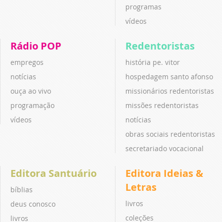
programas
vídeos
Rádio POP
Redentoristas
empregos
história pe. vitor
notícias
hospedagem santo afonso
ouça ao vivo
missionários redentoristas
programação
missões redentoristas
vídeos
notícias
obras sociais redentoristas
secretariado vocacional
Editora Santuário
Editora Ideias &
Letras
bíblias
livros
deus conosco
coleções
livros