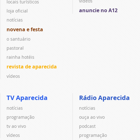
vídeos
locais turísticos
anuncie no A12
loja oficial
notícias
novena e festa
o santuário
pastoral
rainha hotéis
revista de aparecida
vídeos
TV Aparecida
Rádio Aparecida
notícias
notícias
programação
ouça ao vivo
tv ao vivo
podcast
vídeos
programação