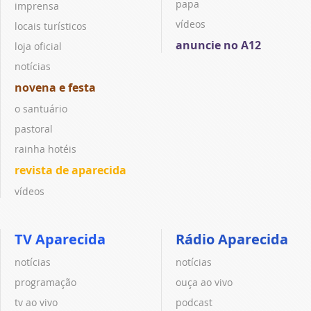
papa
imprensa
vídeos
locais turísticos
anuncie no A12
loja oficial
notícias
novena e festa
o santuário
pastoral
rainha hotéis
revista de aparecida
vídeos
TV Aparecida
Rádio Aparecida
notícias
notícias
programação
ouça ao vivo
tv ao vivo
podcast