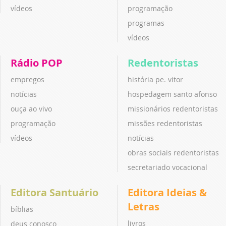
vídeos
programação
programas
vídeos
Rádio POP
Redentoristas
empregos
história pe. vitor
notícias
hospedagem santo afonso
ouça ao vivo
missionários redentoristas
programação
missões redentoristas
vídeos
notícias
obras sociais redentoristas
secretariado vocacional
Editora Santuário
Editora Ideias &
Letras
bíblias
livros
deus conosco