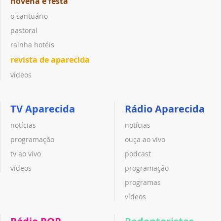
novena e festa
o santuário
pastoral
rainha hotéis
revista de aparecida
vídeos
TV Aparecida
Rádio Aparecida
notícias
notícias
programação
ouça ao vivo
tv ao vivo
podcast
vídeos
programação
programas
vídeos