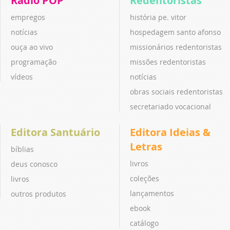
Rádio POP
Redentoristas
empregos
história pe. vitor
notícias
hospedagem santo afonso
ouça ao vivo
missionários redentoristas
programação
missões redentoristas
vídeos
notícias
obras sociais redentoristas
secretariado vocacional
Editora Santuário
Editora Ideias &
Letras
bíblias
livros
deus conosco
coleções
livros
lançamentos
outros produtos
ebook
catálogo