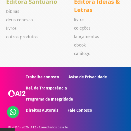
Editora Santuário
Editora Ideias &
Letras
bíblias
livros
deus conosco
coleções
livros
lançamentos
outros produtos
ebook
catálogo
Trabalhe conosco
Aviso de Privacidade
Rel. de Transparência
Programa de Integridade
Direitos Autorais
Fale Conosco
© 2007 - 2026. A12 - Conectados pela fé.