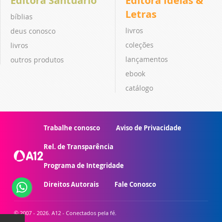
Editora Santuário
Editora Ideias &
Letras
bíblias
livros
deus conosco
coleções
livros
lançamentos
outros produtos
ebook
catálogo
Trabalhe conosco
Aviso de Privacidade
Rel. de Transparência
Programa de Integridade
Direitos Autorais
Fale Conosco
© 2007 - 2026. A12 - Conectados pela fé.