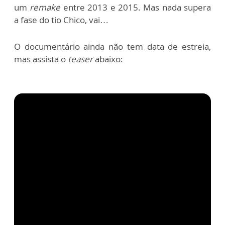
um
remake
entre 2013 e 2015. Mas nada supera
a fase do tio Chico, vai…
O documentário ainda não tem data de estreia,
mas assista o
teaser
abaixo: