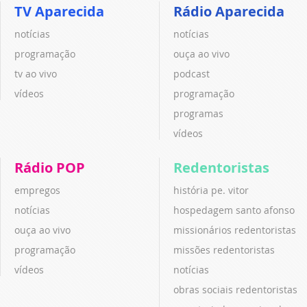
TV Aparecida
Rádio Aparecida
notícias
notícias
programação
ouça ao vivo
tv ao vivo
podcast
vídeos
programação
programas
vídeos
Rádio POP
Redentoristas
empregos
história pe. vitor
notícias
hospedagem santo afonso
ouça ao vivo
missionários redentoristas
programação
missões redentoristas
vídeos
notícias
obras sociais redentoristas