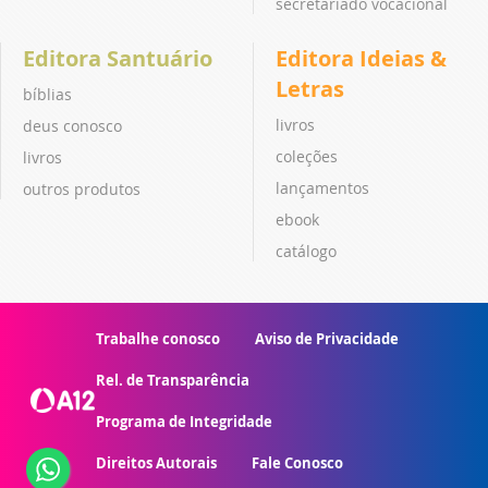
secretariado vocacional
Editora Santuário
Editora Ideias &
Letras
bíblias
livros
deus conosco
coleções
livros
lançamentos
outros produtos
ebook
catálogo
Trabalhe conosco
Aviso de Privacidade
Rel. de Transparência
Programa de Integridade
Direitos Autorais
Fale Conosco