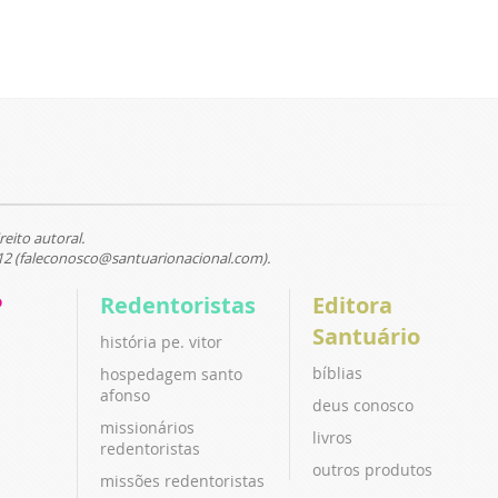
reito autoral.
12 (faleconosco@santuarionacional.com).
P
Redentoristas
Editora
Santuário
história pe. vitor
bíblias
hospedagem santo
afonso
deus conosco
missionários
livros
redentoristas
outros produtos
missões redentoristas