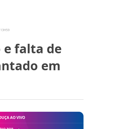
 13H59
e falta de
antado em
OUÇA AO VIVO
DIO POP