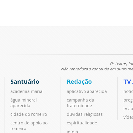
Os textos, fo
Não reproduza o conteúdo em outro meio
Santuário
Redação
TV
academia marial
aplicativo aparecida
notí
água mineral
campanha da
prog
aparecida
fraternidade
tv ao
cidade do romeiro
dúvidas religiosas
víde
centro de apoio ao
espiritualidade
romeiro
igreja