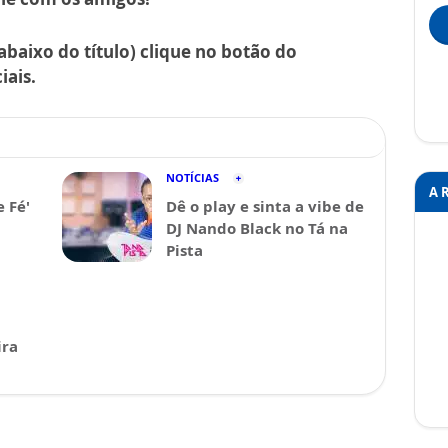
abaixo do título) clique no botão do
iais.
NOTÍCIAS
A 
e Fé'
Dê o play e sinta a vibe de
DJ Nando Black no Tá na
Pista
ira