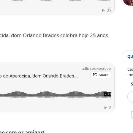
ida, dom Orlando Brades celebra hoje 25 anos
QU
Cad
me
S
lhe com os amigos!