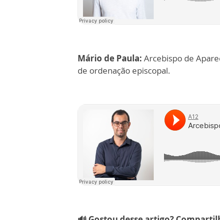
Mário de Paula:
Arcebispo de Aparec
de ordenação episcopal.
🔊 Gostou desse artigo? Comparti