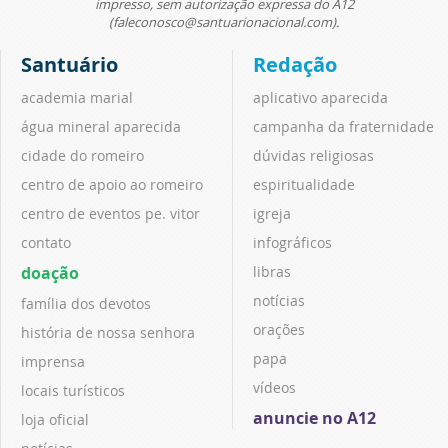
impresso, sem autorização expressa do A12
(faleconosco@santuarionacional.com).
Santuário
Redação
academia marial
aplicativo aparecida
água mineral aparecida
campanha da fraternidade
cidade do romeiro
dúvidas religiosas
centro de apoio ao romeiro
espiritualidade
centro de eventos pe. vitor
igreja
contato
infográficos
doação
libras
notícias
família dos devotos
orações
história de nossa senhora
papa
imprensa
vídeos
locais turísticos
anuncie no A12
loja oficial