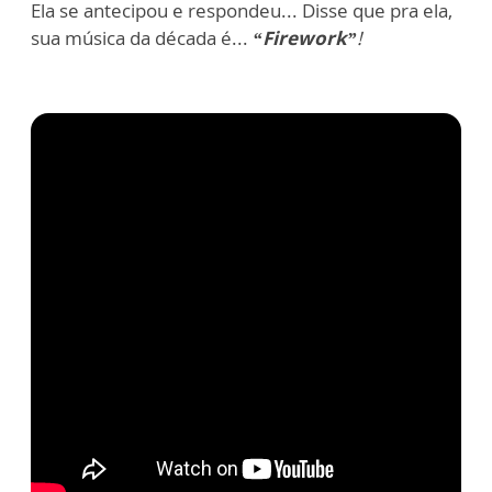
Ela se antecipou e respondeu...
Disse que pra ela,
sua música da década é...
“Firework”
!