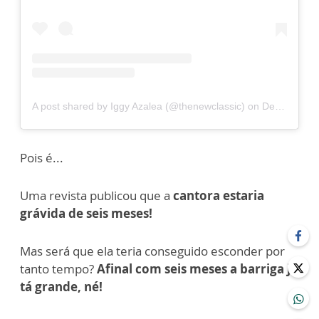
A post shared by Iggy Azalea (@thenewclassic)
on
Dec 4, 2019 at 5:45pm PST
Pois é...
Uma revista publicou que a
cantora
estaria
grávida de seis meses!
Mas será que ela teria conseguido esconder por
tanto tempo?
Afinal com seis meses a barriga já
tá grande, né!