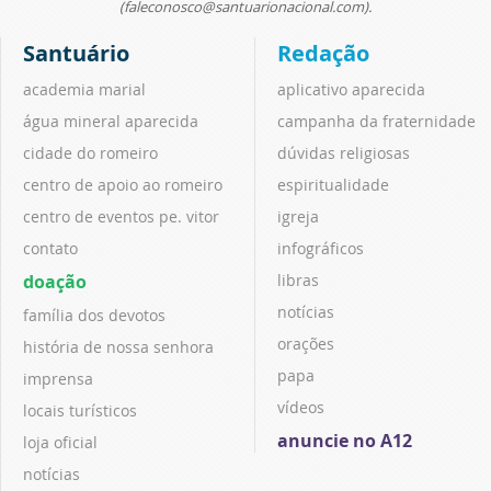
(faleconosco@santuarionacional.com).
Santuário
Redação
academia marial
aplicativo aparecida
água mineral aparecida
campanha da fraternidade
cidade do romeiro
dúvidas religiosas
centro de apoio ao romeiro
espiritualidade
centro de eventos pe. vitor
igreja
contato
infográficos
doação
libras
notícias
família dos devotos
orações
história de nossa senhora
papa
imprensa
vídeos
locais turísticos
anuncie no A12
loja oficial
notícias