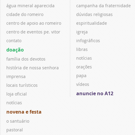
água mineral aparecida
campanha da fraternidade
cidade do romeiro
dúvidas religiosas
centro de apoio ao romeiro
espiritualidade
centro de eventos pe. vitor
igreja
contato
infográficos
doação
libras
notícias
família dos devotos
orações
história de nossa senhora
papa
imprensa
vídeos
locais turísticos
anuncie no A12
loja oficial
notícias
novena e festa
o santuário
pastoral