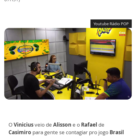
Youtube Rádio POP
O
Vinicius
veio de
Alisson
e o
Rafael
de
Casimiro
para gente se contagiar pro jogo
Brasil