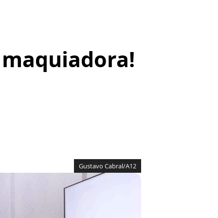
e maquiadora!
Gustavo Cabral/A12