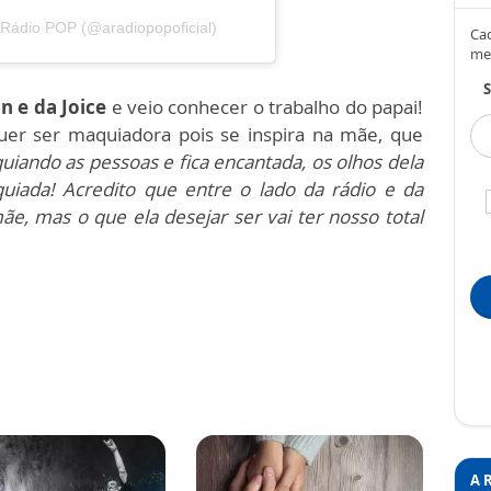
 Rádio POP (@aradiopopoficial)
Cad
me
S
an e da Joice
e veio conhecer o trabalho do papai!
quer ser maquiadora pois se inspira na mãe, que
uiando as pessoas e fica encantada, os olhos dela
uiada! Acredito que entre o lado da rádio e da
mãe, mas o que ela desejar ser vai ter nosso total
A 