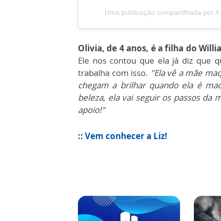
Uma publicação compartilhada por A
Olivia, de 4 anos, é a filha do Willi
Ele nos contou que ela já diz que 
trabalha com isso.
"Ela vê a mãe maq
chegam a brilhar quando ela é maq
beleza, ela vai seguir os passos da 
apoio!"
:: Vem conhecer a Liz!