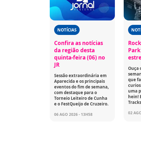
NOTÍCIAS
NOTÍ
Confira as notícias
Rock
da região desta
Park 
quinta-feira (06) no
estr
JR
Ouça 
seman
Sessão extraordinária em
que fa
Aparecida e os principais
curios
eventos do fim de semana,
uma p
com destaque para o
hein! 
Torneio Leiteiro de Cunha
Tracks
e o FestQueijo de Cruzeiro.
02 AGO
06 AGO 2026 - 13H58