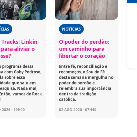
CIAS
NOTÍCIAS
 Tracks: Linkin
O poder do perdão:
para aliviar o
um caminho para
esse?
libertar o coração
o programa dessa
Entre fé, reconciliação e
a com Gaby Pedroso,
recomeços, o Sou de Fé
la sobre essa
desta semana mergulha no
idade que saiu em
poder do perdão e
esquisa. Nada mal,
relembra sua importância
Então, vamos de Rock
dentro da tradição
!
católica.
 2026 - 19H00
02 AGO 2026 - 07H40