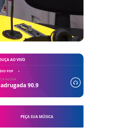
OUÇA AO VIVO
DIO POP
ÇA AGORA
adrugada 90.9
PEÇA SUA MÚSICA