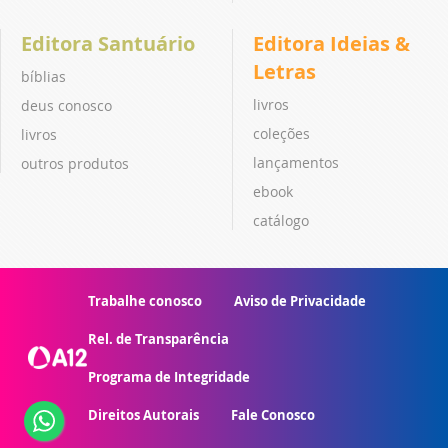
Editora Santuário
Editora Ideias &
Letras
bíblias
livros
deus conosco
coleções
livros
lançamentos
outros produtos
ebook
catálogo
Trabalhe conosco
Aviso de Privacidade
Rel. de Transparência
Programa de Integridade
Direitos Autorais
Fale Conosco