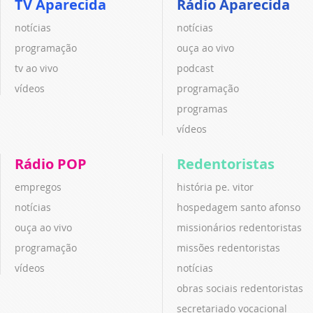
TV Aparecida
Rádio Aparecida
notícias
notícias
programação
ouça ao vivo
tv ao vivo
podcast
vídeos
programação
programas
vídeos
Rádio POP
Redentoristas
empregos
história pe. vitor
notícias
hospedagem santo afonso
ouça ao vivo
missionários redentoristas
programação
missões redentoristas
vídeos
notícias
obras sociais redentoristas
secretariado vocacional