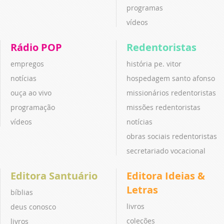
programas
vídeos
Rádio POP
Redentoristas
empregos
história pe. vitor
notícias
hospedagem santo afonso
ouça ao vivo
missionários redentoristas
programação
missões redentoristas
vídeos
notícias
obras sociais redentoristas
secretariado vocacional
Editora Santuário
Editora Ideias &
Letras
bíblias
livros
deus conosco
coleções
livros