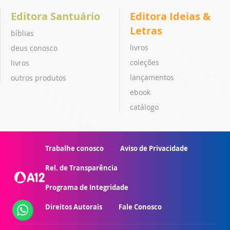
Editora Santuário
Editora Ideias &
Letras
bíblias
livros
deus conosco
coleções
livros
lançamentos
outros produtos
ebook
catálogo
Trabalhe conosco
Aviso de Privacidade
Rel. de Transparência
Programa de Integridade
Direitos Autorais
Fale Conosco