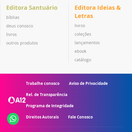
Editora Santuário
Editora Ideias &
Letras
bíblias
livros
deus conosco
coleções
livros
lançamentos
outros produtos
ebook
catálogo
Trabalhe conosco
Aviso de Privacidade
Rel. de Transparência
Programa de Integridade
Direitos Autorais
Fale Conosco