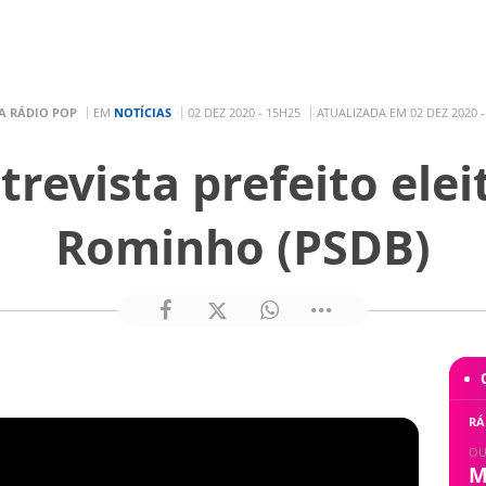
A RÁDIO POP
EM
NOTÍCIAS
02 DEZ 2020 - 15H25
ATUALIZADA EM 02 DEZ 2020 -
revista prefeito elei
Rominho (PSDB)
RÁ
OU
M