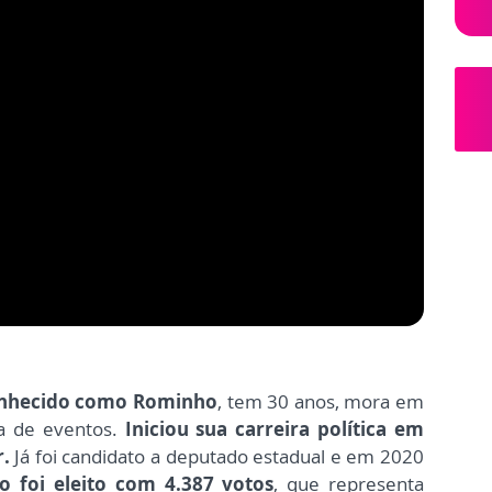
nhecido como Rominho
,
tem 30 anos, mora em
a de eventos.
Iniciou sua carreira política em
r.
Já foi candidato a deputado estadual e em 2020
 foi eleito com 4.387 votos
, que representa