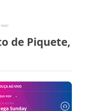
 16H07
to de Piquete,
OUÇA AO VIVO
DIO POP
ÇA AGORA
ega Sunday