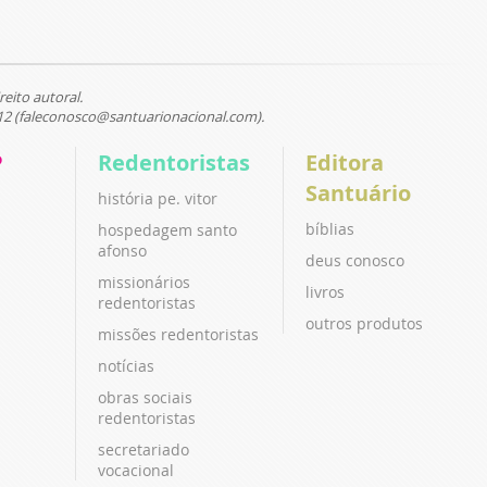
reito autoral.
12 (faleconosco@santuarionacional.com).
P
Redentoristas
Editora
Santuário
história pe. vitor
bíblias
hospedagem santo
afonso
deus conosco
missionários
livros
redentoristas
outros produtos
missões redentoristas
notícias
obras sociais
redentoristas
secretariado
vocacional