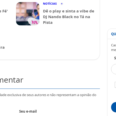
NOTÍCIAS
e Fé'
Dê o play e sinta a vibe de
DJ Nando Black no Tá na
Pista
QU
Cad
ira
me
S
omentar
dade exclusiva de seus autores e não representam a opinião do
Seu e-mail