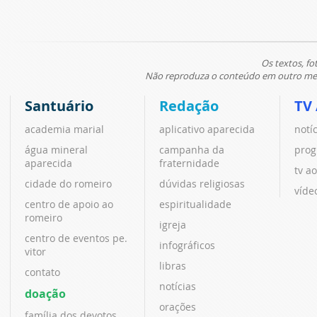
Os textos, fo
Não reproduza o conteúdo em outro meio
Santuário
Redação
TV
academia marial
aplicativo aparecida
notí
água mineral
campanha da
prog
aparecida
fraternidade
tv ao
cidade do romeiro
dúvidas religiosas
víde
centro de apoio ao
espiritualidade
romeiro
igreja
centro de eventos pe.
infográficos
vitor
libras
contato
notícias
doação
orações
família dos devotos