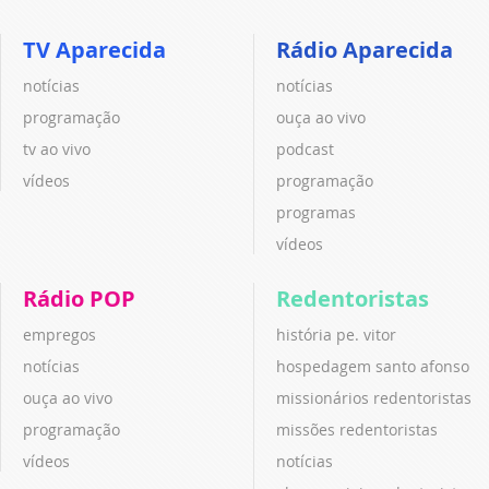
TV Aparecida
Rádio Aparecida
notícias
notícias
programação
ouça ao vivo
tv ao vivo
podcast
vídeos
programação
programas
vídeos
Rádio POP
Redentoristas
empregos
história pe. vitor
notícias
hospedagem santo afonso
ouça ao vivo
missionários redentoristas
programação
missões redentoristas
vídeos
notícias