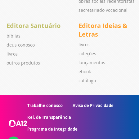
obras sociais redentoristas
secretariado vocacional
Editora Santuário
Editora Ideias &
Letras
bíblias
livros
deus conosco
coleções
livros
lançamentos
outros produtos
ebook
catálogo
Trabalhe conosco
Aviso de Privacidade
Rel. de Transparência
Programa de Integridade