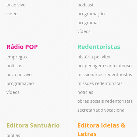
tv ao vivo
podcast
vídeos
programação
programas
vídeos
Rádio POP
Redentoristas
empregos
história pe. vitor
notícias
hospedagem santo afonso
ouça ao vivo
missionários redentoristas
programação
missões redentoristas
vídeos
notícias
obras sociais redentoristas
secretariado vocacional
Editora Santuário
Editora Ideias &
Letras
bíblias