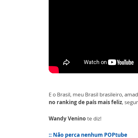
E o Brasil, meu Brasil brasileiro, am
no ranking de país mais feliz
, segu
Wandy Venino
te diz!
:: Não perca nenhum POPtube