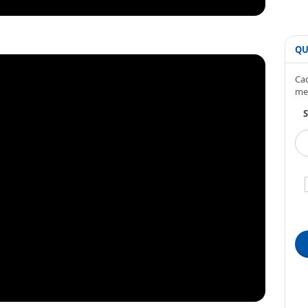
QU
Cad
me
S