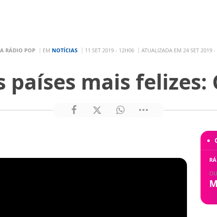
A RÁDIO POP
EM
NOTÍCIAS
11 SET 2019 - 12H06
ATUALIZADA EM 24 SET 2019 -
 países mais felizes: 
RÁ
OU
M