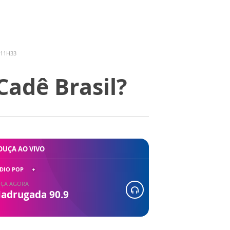
 11H33
Cadê Brasil?
OUÇA AO VIVO
DIO POP
ÇA AGORA
adrugada 90.9