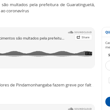
são multados pela prefeitura de Guaratinguetá,
 ao coronavírus
QU
Cad
me
S
 fazem greve por falta de pagamento. Categoria afirma que não há previsão de retorno das atividades.