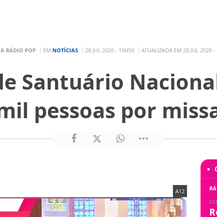
R
A RÁDIO POP
EM
NOTÍCIAS
28 JUL 2020 - 15H50
ATUALIZADA EM 28 JUL 2020 -
e Santuário Naciona
mil pessoas por miss
RÁ
A12
OU
R