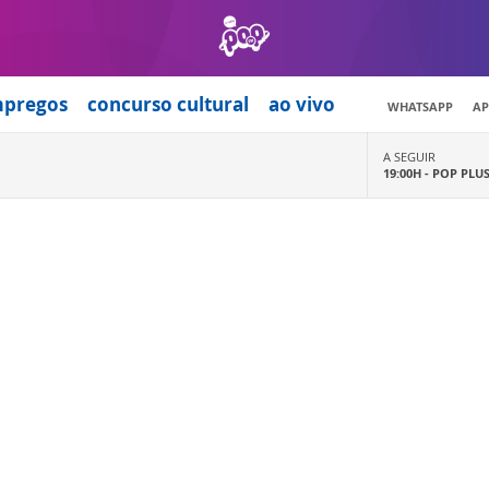
mpregos
concurso cultural
ao vivo
WHATSAPP
AP
A SEGUIR
19:00H -
POP PLU