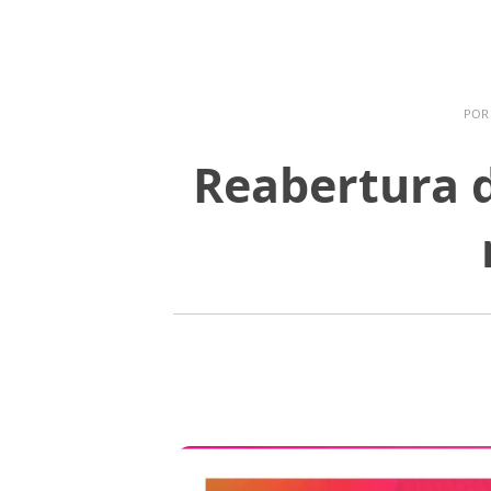
PO
Reabertura d