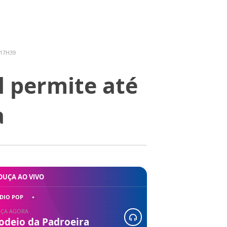
 17H39
l permite até
a
OUÇA AO VIVO
DIO POP
ÇA AGORA
odeio da Padroeira