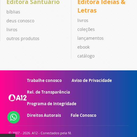
Editora Santuário
Editora Ideias &
Letras
bíblias
livros
deus conosco
coleções
livros
lançamentos
outros produtos
ebook
catálogo
Trabalhe conosco
Aviso de Privacidade
Rel. de Transparência
Programa de Integridade
Direitos Autorais
Fale Conosco
© 2007 - 2026. A12 - Conectados pela fé.