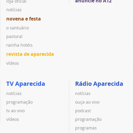
anuncie no A12
loja oficial
notícias
novena e festa
o santuário
pastoral
rainha hotéis
revista de aparecida
vídeos
TV Aparecida
Rádio Aparecida
notícias
notícias
programação
ouça ao vivo
tv ao vivo
podcast
vídeos
programação
programas