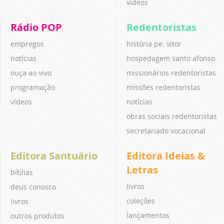
vídeos
Rádio POP
Redentoristas
empregos
história pe. vitor
notícias
hospedagem santo afonso
ouça ao vivo
missionários redentoristas
programação
missões redentoristas
vídeos
notícias
obras sociais redentoristas
secretariado vocacional
Editora Santuário
Editora Ideias &
Letras
bíblias
livros
deus conosco
coleções
livros
lançamentos
outros produtos