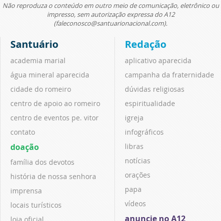
Não reproduza o conteúdo em outro meio de comunicação, eletrônico ou
impresso, sem autorização expressa do A12
(faleconosco@santuarionacional.com).
Santuário
Redação
academia marial
aplicativo aparecida
água mineral aparecida
campanha da fraternidade
cidade do romeiro
dúvidas religiosas
centro de apoio ao romeiro
espiritualidade
centro de eventos pe. vitor
igreja
contato
infográficos
doação
libras
notícias
família dos devotos
orações
história de nossa senhora
papa
imprensa
vídeos
locais turísticos
anuncie no A12
loja oficial