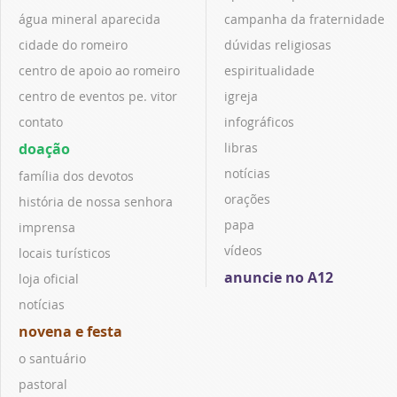
água mineral aparecida
campanha da fraternidade
cidade do romeiro
dúvidas religiosas
centro de apoio ao romeiro
espiritualidade
centro de eventos pe. vitor
igreja
contato
infográficos
doação
libras
notícias
família dos devotos
orações
história de nossa senhora
papa
imprensa
vídeos
locais turísticos
anuncie no A12
loja oficial
notícias
novena e festa
o santuário
pastoral