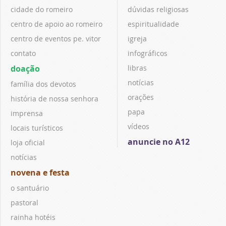
cidade do romeiro
dúvidas religiosas
centro de apoio ao romeiro
espiritualidade
centro de eventos pe. vitor
igreja
contato
infográficos
doação
libras
notícias
família dos devotos
orações
história de nossa senhora
papa
imprensa
vídeos
locais turísticos
anuncie no A12
loja oficial
notícias
novena e festa
o santuário
pastoral
rainha hotéis