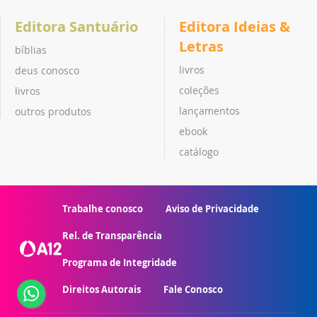
Editora Santuário
Editora Ideias &
Letras
bíblias
livros
deus conosco
coleções
livros
lançamentos
outros produtos
ebook
catálogo
Trabalhe conosco
Aviso de Privacidade
Rel. de Transparência
Programa de Integridade
Direitos Autorais
Fale Conosco