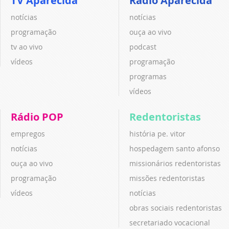
TV Aparecida
Rádio Aparecida
notícias
notícias
programação
ouça ao vivo
tv ao vivo
podcast
vídeos
programação
programas
vídeos
Rádio POP
Redentoristas
empregos
história pe. vitor
notícias
hospedagem santo afonso
ouça ao vivo
missionários redentoristas
programação
missões redentoristas
vídeos
notícias
obras sociais redentoristas
secretariado vocacional