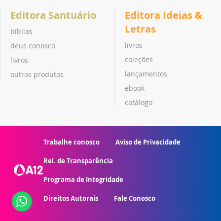
Editora Santuário
Editora Ideias &
Letras
bíblias
livros
deus conosco
coleções
livros
lançamentos
outros produtos
ebook
catálogo
Trabalhe conosco
Aviso de Privacidade
Rel. de Transparência
Programa de Integridade
Direitos Autorais
Fale Conosco