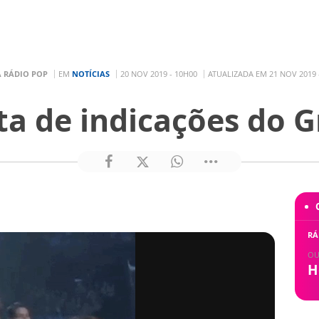
A RÁDIO POP
EM
NOTÍCIAS
20 NOV 2019 - 10H00
ATUALIZADA EM 21 NOV 2019 
ista de indicações do
RÁ
OU
H