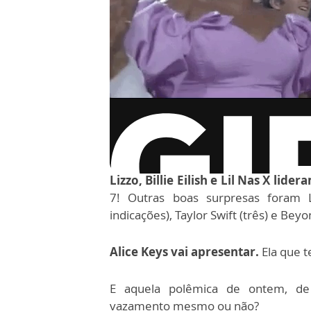
via GIPHY
Lizzo, Billie Eilish e Lil Nas X
lidera
7! Outras boas surpresas foram L
indicações), Taylor Swift (três) e Be
Alice Keys vai apresentar.
Ela que 
E aquela polêmica de ontem, de 
vazamento mesmo ou não?