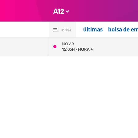
últimas
bolsa de e
MENU
NO AR
15:05H -
HORA +