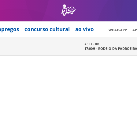
mpregos
concurso cultural
ao vivo
WHATSAPP
AP
A SEGUIR
17:00H -
RODEIO DA PADROEIR