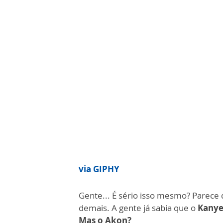
via GIPHY
Gente... É sério isso mesmo?
Parece 
demais.
A gente já sabia que o
Kanye
Mas o Akon?