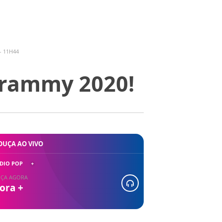
- 11H44
 Grammy 2020!
OUÇA AO VIVO
DIO POP
ÇA AGORA
ora +