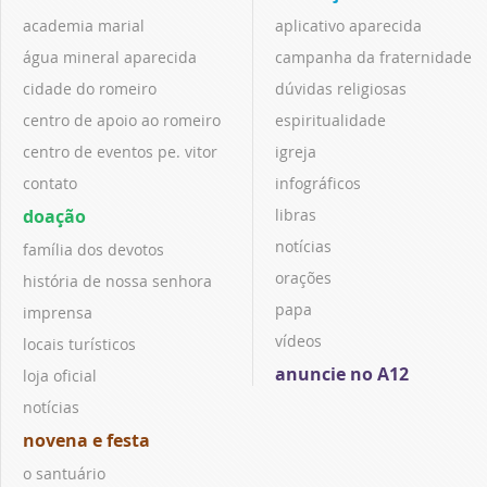
academia marial
aplicativo aparecida
água mineral aparecida
campanha da fraternidade
cidade do romeiro
dúvidas religiosas
centro de apoio ao romeiro
espiritualidade
centro de eventos pe. vitor
igreja
contato
infográficos
doação
libras
notícias
família dos devotos
orações
história de nossa senhora
papa
imprensa
vídeos
locais turísticos
anuncie no A12
loja oficial
notícias
novena e festa
o santuário