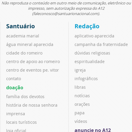
Não reproduza o conteúdo em outro meio de comunicação, eletrônico ou
impresso, sem autorização expressa do A12
(faleconosco@santuarionacional.com).
Santuário
Redação
academia marial
aplicativo aparecida
água mineral aparecida
campanha da fraternidade
cidade do romeiro
dúvidas religiosas
centro de apoio ao romeiro
espiritualidade
centro de eventos pe. vitor
igreja
contato
infográficos
doação
libras
notícias
família dos devotos
orações
história de nossa senhora
papa
imprensa
vídeos
locais turísticos
anuncie no A12
loja oficial