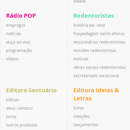
vídeos
Rádio POP
Redentoristas
empregos
história pe. vitor
notícias
hospedagem santo afonso
ouça ao vivo
missionários redentoristas
programação
missões redentoristas
vídeos
notícias
obras sociais redentoristas
secretariado vocacional
Editora Santuário
Editora Ideias &
Letras
bíblias
livros
deus conosco
coleções
livros
lançamentos
outros produtos