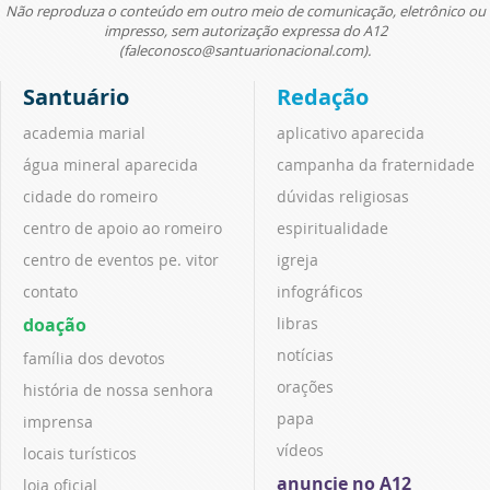
Não reproduza o conteúdo em outro meio de comunicação, eletrônico ou
impresso, sem autorização expressa do A12
(faleconosco@santuarionacional.com).
Santuário
Redação
academia marial
aplicativo aparecida
água mineral aparecida
campanha da fraternidade
cidade do romeiro
dúvidas religiosas
centro de apoio ao romeiro
espiritualidade
centro de eventos pe. vitor
igreja
contato
infográficos
doação
libras
notícias
família dos devotos
orações
história de nossa senhora
papa
imprensa
vídeos
locais turísticos
anuncie no A12
loja oficial