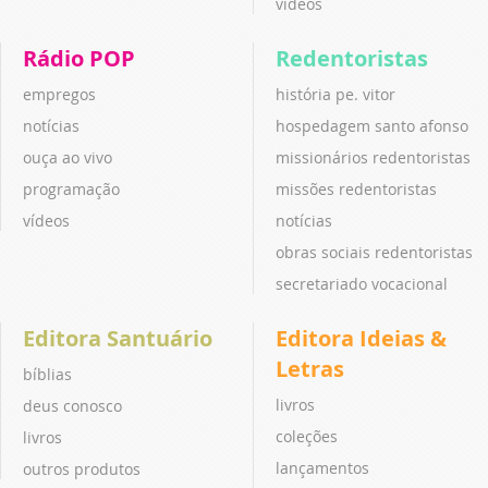
vídeos
Rádio POP
Redentoristas
empregos
história pe. vitor
notícias
hospedagem santo afonso
ouça ao vivo
missionários redentoristas
programação
missões redentoristas
vídeos
notícias
obras sociais redentoristas
secretariado vocacional
Editora Santuário
Editora Ideias &
Letras
bíblias
livros
deus conosco
coleções
livros
lançamentos
outros produtos