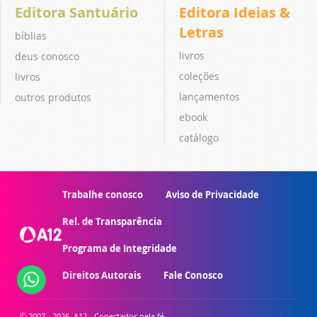
Editora Santuário
Editora Ideias &
Letras
bíblias
livros
deus conosco
coleções
livros
lançamentos
outros produtos
ebook
catálogo
Trabalhe conosco
Aviso de Privacidade
Rel. de Transparência
Programa de Integridade
Direitos Autorais
Fale Conosco
© 2007 - 2026. A12 - Conectados pela fé.