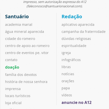
impresso, sem autorização expressa do A12
(faleconosco@santuarionacional.com).
Santuário
Redação
academia marial
aplicativo aparecida
água mineral aparecida
campanha da fraternidade
cidade do romeiro
dúvidas religiosas
centro de apoio ao romeiro
espiritualidade
centro de eventos pe. vitor
igreja
contato
infográficos
doação
libras
notícias
família dos devotos
orações
história de nossa senhora
papa
imprensa
vídeos
locais turísticos
anuncie no A12
loja oficial