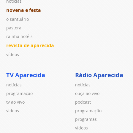
notícias
novena e festa
o santuário
pastoral
rainha hotéis
revista de aparecida
vídeos
TV Aparecida
Rádio Aparecida
notícias
notícias
programação
ouça ao vivo
tv ao vivo
podcast
vídeos
programação
programas
vídeos