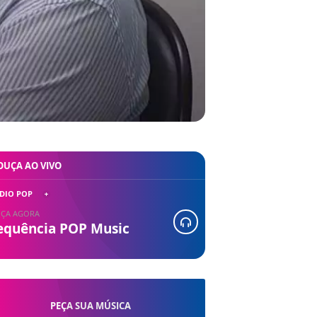
OUÇA AO VIVO
DIO POP
ÇA AGORA
equência POP Music
PEÇA SUA MÚSICA