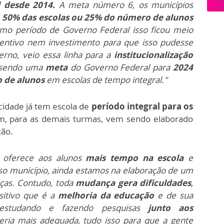
 desde 2014.
A meta número 6, os municípios
e
50% das escolas ou 25% do número de alunos
timo período de Governo Federal isso ficou meio
centivo nem investimento para que isso pudesse
erno, veio essa linha para a
institucionalização
, sendo uma
meta
do Governo Federal para
2024
o de alunos
em escolas de tempo integral."
 cidade já tem escola de
período integral para os
, para as demais turmas, vem sendo elaborado
ção.
l oferece aos alunos
mais tempo na escola
e
sso município, ainda estamos na elaboração de um
ças. Contudo, toda
mudança gera dificuldades
,
sitivo que é a
melhoria da educação
e de sua
 estudando e fazendo pesquisas
junto aos
seria mais adequada, tudo isso para que a gente