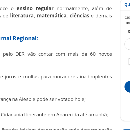
QU
erece o
ensino regular
normalmente, além de
os de
literatura, matemática, ciências
e demais
Cad
me
S
rnal Regional:
as pelo DER vão contar com mais de 60 novos
 de juros e multas para moradores inadimplentes
vança na Alesp e pode ser votado hoje;
 Cidadania Itinerante em Aparecida até amanhã;
Ubatuba iniciam desocupação após determinação