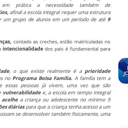
r em prática a necessidade também de
ios,
afinal a escola integral requer uma estrutura
er um grupo de alunos em um período de até
9
nças,
contado as creches, estão matriculadas no
 a
intencionalidade
dos pais é fundamental para
dade
, o que existe realmente é a
prioridade
tos no
Programa Bolsa Família.
A família tem a
 essas pessoas já vivem, uma vez que são
de
vulnerabilidade
e, a escola em tempo integral
a
acolhe
a criança ou adolescente no mínimo 9
ões diárias
para que a criança tenha acesso a um
 possam se desenvolver também fisicamente, uma