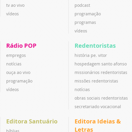
tv ao vivo
podcast
vídeos
programação
programas
vídeos
Rádio POP
Redentoristas
empregos
história pe. vitor
notícias
hospedagem santo afonso
ouça ao vivo
missionários redentoristas
programação
missões redentoristas
vídeos
notícias
obras sociais redentoristas
secretariado vocacional
Editora Santuário
Editora Ideias &
Letras
bíblias